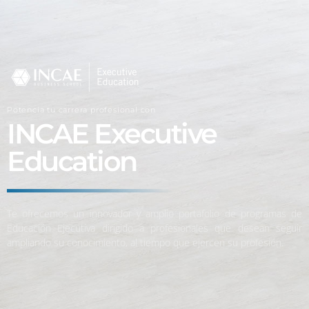
Potencia tu carrera profesional con
INCAE Executive
Education
Te ofrecemos un innovador y amplio portafolio de programas de
Educación Ejecutiva dirigido a profesionales que desean seguir
ampliando su conocimiento, al tiempo que ejercen su profesión.