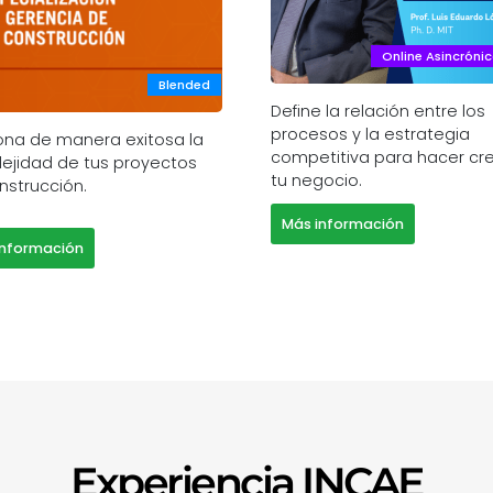
Online Asincróni
Blended
Define la relación entre los
procesos y la estrategia
ona de manera exitosa la
competitiva para hacer cr
ejidad de tus proyectos
tu negocio.
nstrucción.
Más información
información
Experiencia INCAE