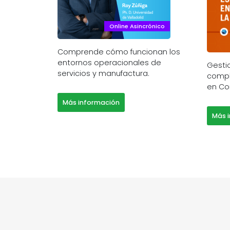
Online Asincrónico
Comprende cómo funcionan los
entornos operacionales de
Gesti
servicios y manufactura.
compl
en Co
Más información
Más 