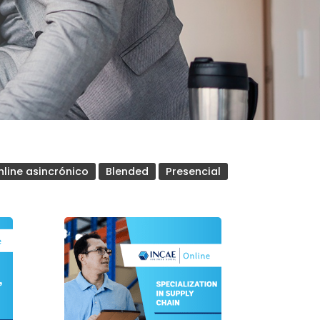
nline asincrónico
Blended
Presencial