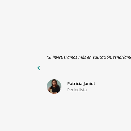
cademia esten unidas"
"Estos programas permiten el intercambio 
Susseth Rodríguez
RACSA