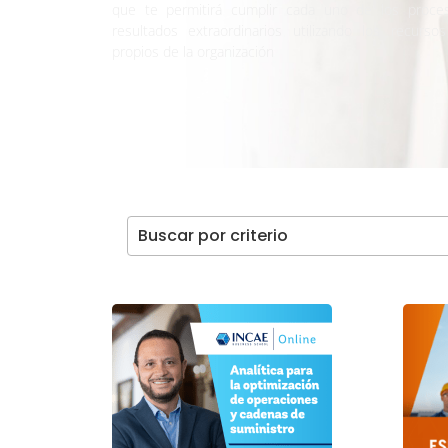
que te permitirá cumplir cada uno de los proce
resultados extraordinarios utilizando los recur
propios de la organización