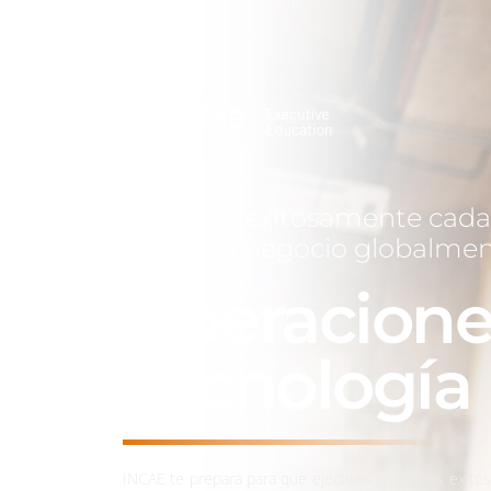
Gestiona exitosamente cada
crecer tu negocio globalme
Operacione
Tecnología
INCAE te prepara para que ejecutes proyectos exitos