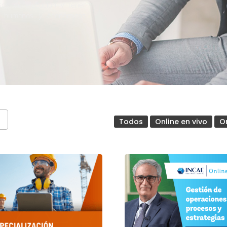
sos de ejecución y tener
sos humanos y económicos
Todos
Online en vivo
O