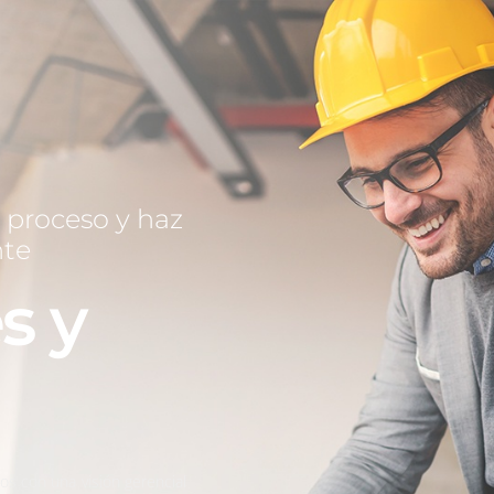
 proceso y haz
nte
s y
os con una visión gerencial