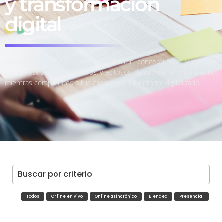
y transformación
digital
Adquiere herramientas que te permitan conceptualizar y ejecutar
planes estratégicos efectivos y exitosos dentro de tu organización,
mientras comprendes a tus clientes en un entorno digitalizado
Todos
Online en vivo
Online asincrónico
Blended
Presencial