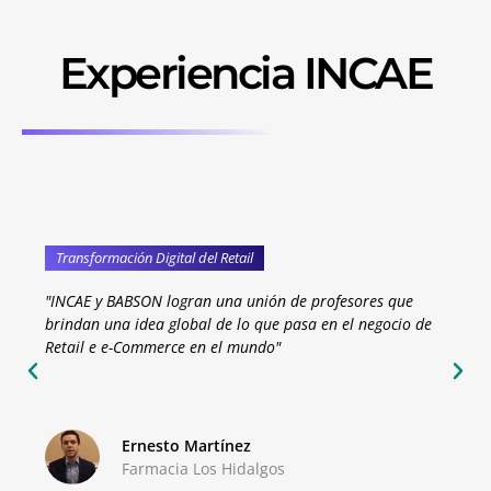
Experiencia INCAE
n Digital del Retail
Inteligencia Artifici
SON logran una unión de profesores que
"La claridad con 
idea global de lo que pasa en el negocio de
ejecutivos, hace q
ommerce en el mundo"
a nuestras compa
Mario 
rnesto Martínez
Direct
armacia Los Hidalgos
Guate