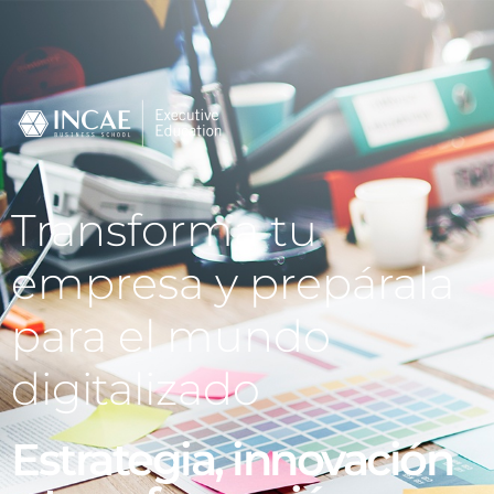
Transforma tu
empresa y prepárala
para el mundo
digitalizado
Estrategia, innovación