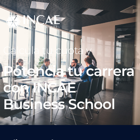
Calcula tu cuota y
Potencia tu carrera
con INCAE
Business School