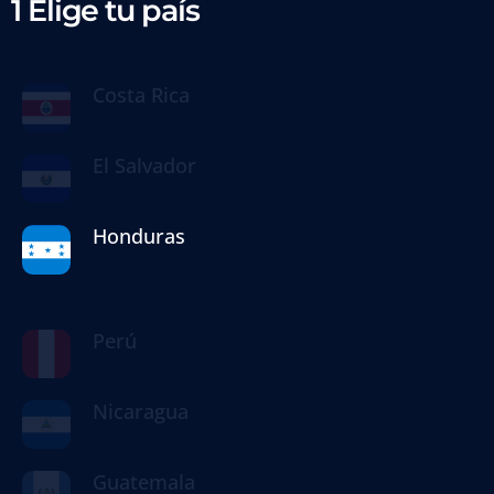
1 Elige tu país
Costa Rica
El Salvador
Honduras
Perú
Nicaragua
Guatemala