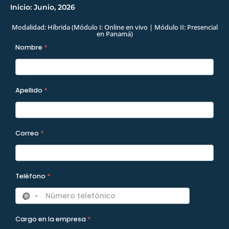
Inicio: Junio, 2026
Modalidad: Híbrida (Módulo I: Online en vivo | Módulo II: Presencial
en Panamá)
A2026 -
Nombre
*
Formulario
Programas
Apellido
*
Correo
*
Teléfono
*
Cargo en la empresa
*