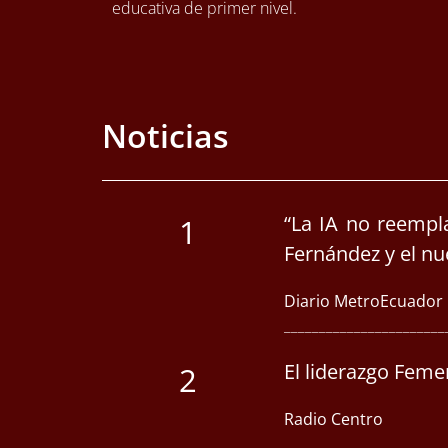
educativa de primer nivel.
Noticias
“La IA no reempla
1
Fernández y el n
Diario MetroEcuador
_______________________
El liderazgo Feme
2
Radio Centro
_______________________