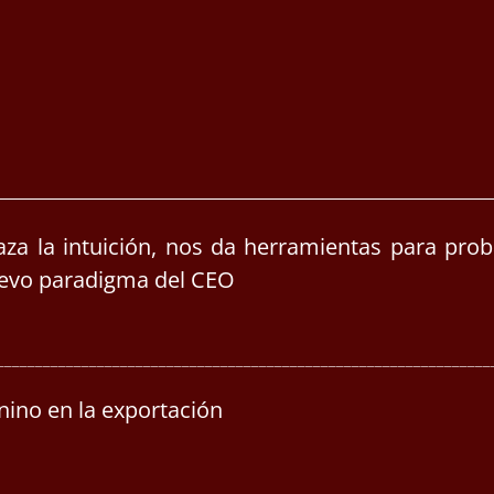
za la intuición, nos da herramientas para prob
uevo paradigma del CEO
________________________________________________________________
nino en la exportación
________________________________________________________________