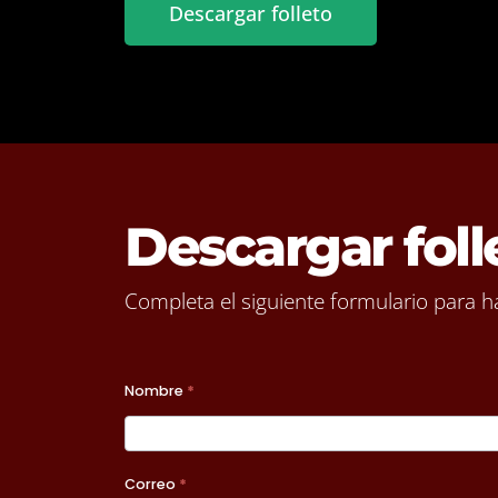
Descargar folleto
Descargar foll
Completa el siguiente formulario para ha
A2026 -
Nombre
*
Formulario
Programas
Correo
*