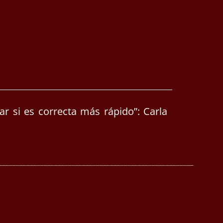
ar si es correcta más rápido”: Carla
________________________________________________________
________________________________________________________