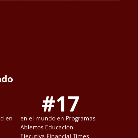
________________________________________________________
ndo
#
17
ad en
en el mundo en Programas
Abiertos Educación
l
Ejecutiva Financial Times