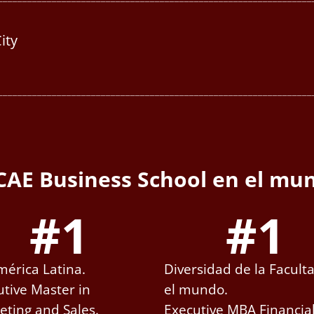
ity
________________________________________________________________
CAE Business School en el mu
#
1
#
1
mérica Latina.
Diversidad de la Facult
utive Master in
el mundo.
eting and Sales.
Executive MBA Financia