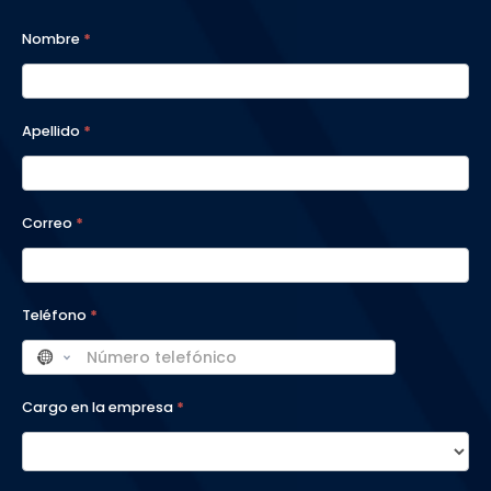
A2026 -
Nombre
*
Formulario
Programas
Apellido
*
Correo
*
Teléfono
*
Cargo en la empresa
*