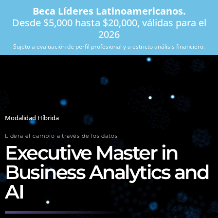
Beca Líderes Latinoamericanos.
Desde $5,000 hasta $20,000, válidas para el
2026
Sujeto a evaluación de perfil profesional y a estricto análisis financiero.
Modalidad Híbrida
Lidera el cambio a través de los datos
Executive Master in
Business Analytics and
AI