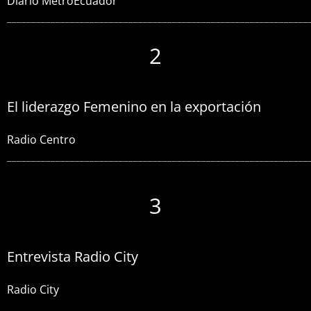
Diario MetroEcuador
______________________________________________________________
2
El liderazgo Femenino en la exportación
Radio Centro
______________________________________________________________
3
Entrevista Radio City
Radio City
______________________________________________________________