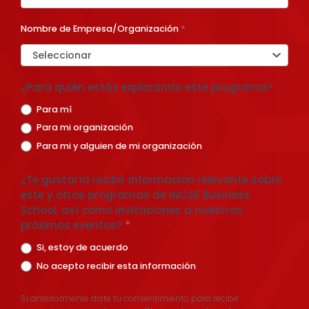
Nombre de Empresa/Organización
*
Seleccionar
¿Para quién estás explorando este programa?
Para mí
Para mi organización
Para mi y alguien de mi organización
¿Te gustaría recibir información relevante sobre
este y otros programas de INCAE Business
School, así como invitaciones a nuestros
próximos eventos?
*
Si, estoy de acuerdo
No acepto recibir esta información
Si anteriormente diste tu consentimiento para recibir