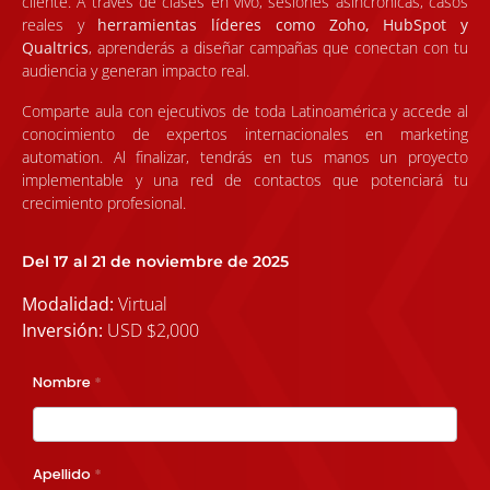
cliente. A través de clases en vivo, sesiones asincrónicas, casos
reales y
herramientas líderes como Zoho, HubSpot y
Qualtrics
, aprenderás a diseñar campañas que conectan con tu
audiencia y generan impacto real.
Comparte aula con ejecutivos de toda Latinoamérica y accede al
conocimiento de expertos internacionales en marketing
automation. Al finalizar, tendrás en tus manos un proyecto
implementable y una red de contactos que potenciará tu
crecimiento profesional.
Del 17 al 21 de noviembre de 2025
Modalidad:
Virtual
Inversión:
USD $2,000
A2025 -
Nombre
*
OPEN
PROGRAMS
Apellido
*