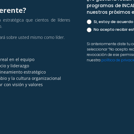
programas de INCAE 
ferente?
nuestros próximos 
 estratégica que cientos de líderes
Si, estoy de acuerdo
o.
No acepto recibir es
jará sobre usted mismo como líder.
Si anteriormente diste tu
seleccionar “No acepto re
revocación de ese permiso
 real en el equipo
nuestra
política de privac
io y liderazgo
ineamiento estratégico
bio y la cultura organizacional
r con visión y valores