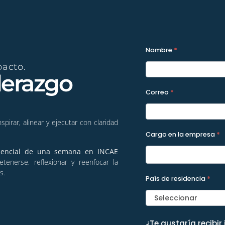
A2026 -
Nombre
*
pacto.
Formulario
derazgo
Programas
Correo
*
pirar, alinear y ejecutar con claridad
Cargo en la empresa
*
esencial de una semana en INCAE
enerse, reflexionar y reenfocar la
s.
País de residencia
*
Seleccionar
¿Te gustaría recibir