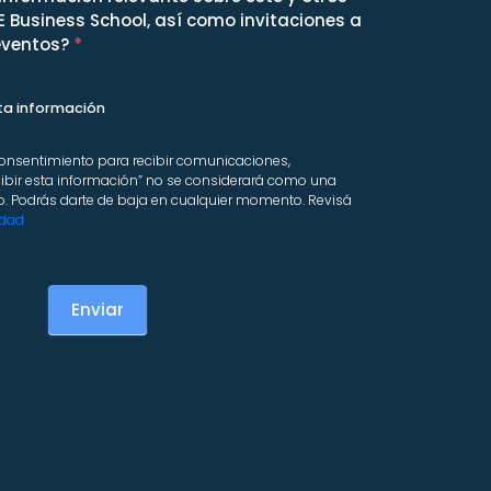
Business School, así como invitaciones a
eventos?
*
ta información
 consentimiento para recibir comunicaciones,
cibir esta información” no se considerará como una
. Podrás darte de baja en cualquier momento. Revisá
idad
Enviar