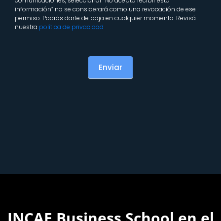
comunicaciones, seleccionar “No acepto recibir esta
información” no se considerará como una revocación de ese
permiso. Podrás darte de baja en cualquier momento. Revisá
nuestra
política de privacidad
Enviar
INCAE Business School en el