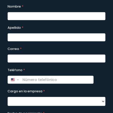
A2026 -
Nombre
*
Formulario
Programas
Apellido
*
Correo
*
Teléfono
*
Cargo en la empresa
*