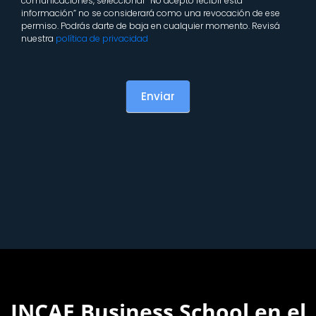
comunicaciones, seleccionar “No acepto recibir esta
información” no se considerará como una revocación de ese
permiso. Podrás darte de baja en cualquier momento. Revisá
nuestra
política de privacidad
Enviar
INCAE Business School en el