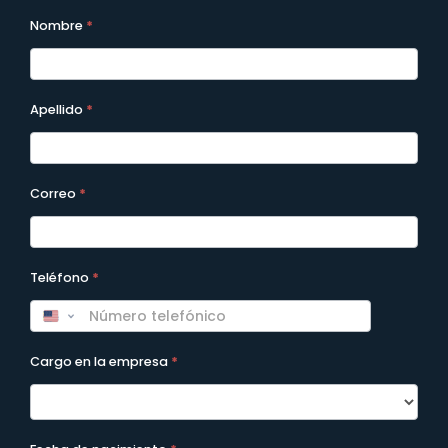
A2026 -
Nombre
*
Formulario
Programas
Apellido
*
Correo
*
Teléfono
*
Cargo en la empresa
*