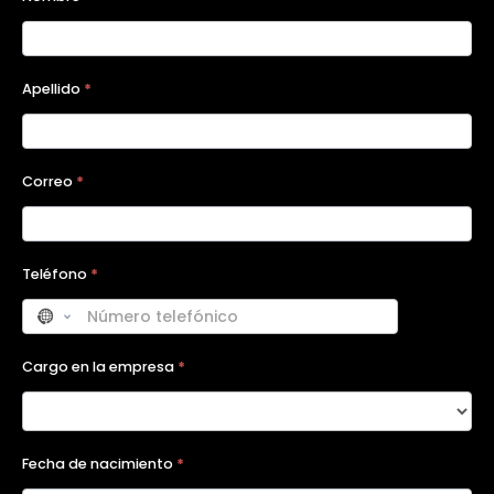
A2026 -
Formulario
Programas
Apellido
*
Correo
*
Teléfono
*
Cargo en la empresa
*
Fecha de nacimiento
*