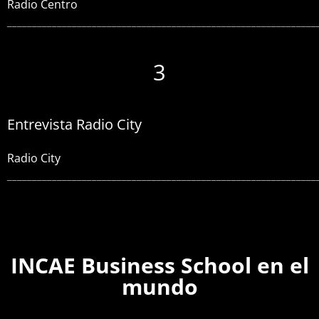
Radio Centro
______________________________________________________________
3
Entrevista Radio City
Radio City
______________________________________________________________
INCAE Business School en el
mundo