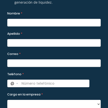
generación de liquidez.
A2026 -
Nombre
*
Formulario
Programas
Apellido
*
Correo
*
Teléfono
*
Cargo en la empresa
*