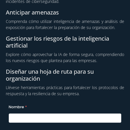
incidentes de ciberseguridad.
Anticipar amenazas
Comprenda cómo utilizar inteligencia de amenazas y análisis de
exposición para fortalecer la preparación de su organización.
Gestionar los riesgos de la inteligencia
artificial
Explore cómo aprovechar la IA de forma segura, comprendiendo
los nuevos riesgos que plantea para las empresas.
Diseñar una hoja de ruta para su
organización
Llévese herramientas prácticas para fortalecer los protocolos de
respuesta y la resiliencia de su empresa.
A2026 -
Nombre
*
Formulario
Programas