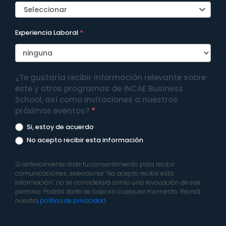
Seleccionar
Experiencia Laboral
*
¿Te gustaría recibir información relevante sobre
este y otros programas de INCAE Business
School, así como invitaciones a nuestros
próximos eventos?
*
Si, estoy de acuerdo
No acepto recibir esta información
Si anteriormente diste tu consentimiento para recibir
comunicaciones, seleccionar “No acepto recibir esta
información” no se considerará como una revocación de ese
permiso. Podrás darte de baja en cualquier momento. Revisá
nuestra
política de privacidad