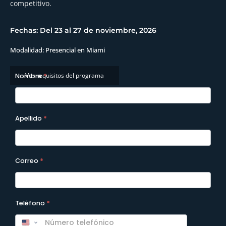
competitivo.
Fechas: Del 23 al 27 de noviembre, 2026
Modalidad: Presencial en Miami
A2026 -
Ver requisitos del programa
Nombre
*
Formulario
Programas
Apellido
*
Correo
*
Teléfono
*