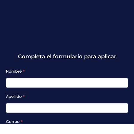
Completa el formulario para aplicar
A2026 -
Nombre
*
Formulario
Eventos
Apellido
*
Correo
*