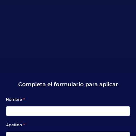
Completa el formulario para aplicar
A2025 -
Nombre
*
Becas
Executive
Apellido
*
Degrees