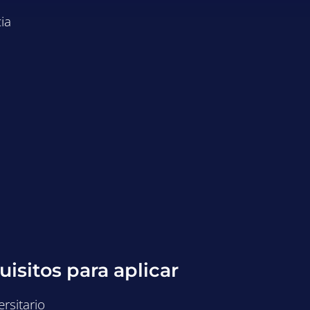
ia
isitos para aplicar
ersitario