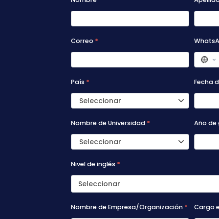
Becas -
Masters
FT
Correo
*
Whats
País
*
Fecha 
Seleccionar
Nombre de Universidad
*
Año de 
Seleccionar
Nivel de inglés
*
Nombre de Empresa/Organización
*
Cargo 