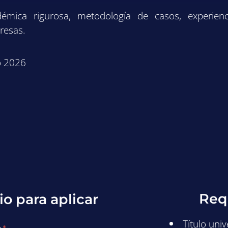
mica rigurosa, metodología de casos, experienc
presas.
io 2026
Requ
o para aplicar
Título univ
o
*