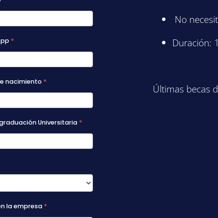
No necesit
Duración: 
App
*
de nacimiento
*
Últimas becas d
graduación Universitaria
*
en la empresa
*