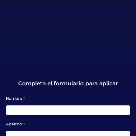
Completa el formulario para aplicar
A2025 -
Nombre
*
Becas
Executive
Apellido
*
Degrees