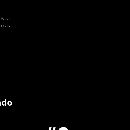
 Para
o más
ndo