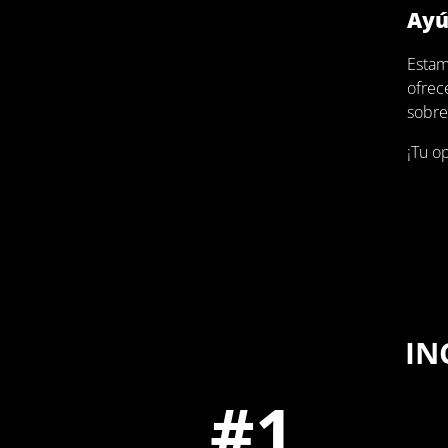
Ayú
Estam
ofrec
sobre 
¡Tu o
IN
#
1