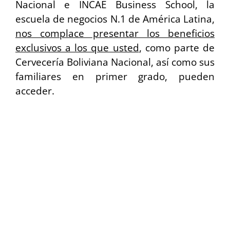
Nacional e INCAE Business School, la
escuela de negocios N.1 de América Latina,
nos complace presentar los beneficios
exclusivos a los que usted
, como parte de
Cervecería Boliviana Nacional, así como sus
familiares en primer grado, pueden
acceder.
Estos beneficios se extienden a los
programas académicos detallados a
continuación:
• MBAs:
MBA Online (Part Time)
Executive MBA (Part Time)