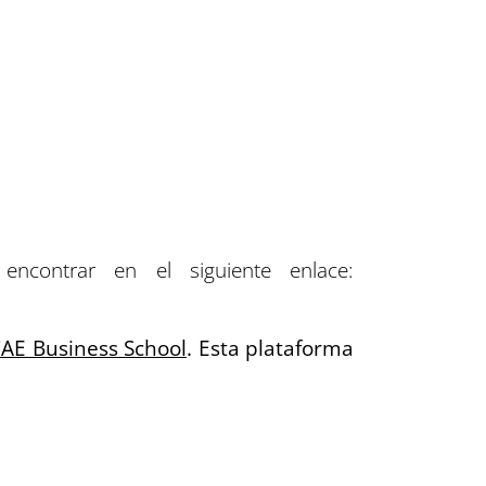
encontrar en el siguiente enlace:
AE Business School
. Esta plataforma
endencias empresariales, diseñados
dia en su campo profesional.