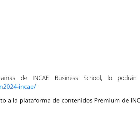
gramas de INCAE Business School, lo podrán 
n2024-incae/
to a la plataforma de
contenidos Premium de INC
exclusivos y actualizados sobre las últimas t
 experiencia educativa y mantenerlo a la vanguar