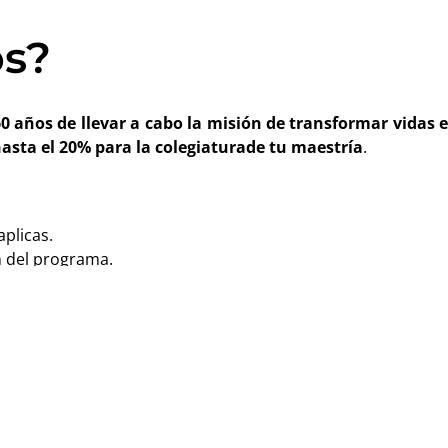
s?
 años de llevar a cabo la misión de transformar vidas 
asta el 20% para la colegiaturade tu maestría
.
aplicas.
n del programa.
a en las maestrías que inicien en el período 2024.
de admisión abierto con INCAE.
 asiento en la clase de abril del 2024!
Quiero más información