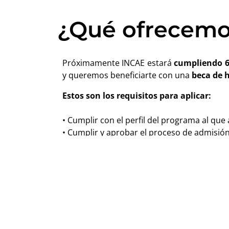
¿Qué ofrecemo
Próximamente INCAE estará
cumpliendo 60
y queremos beneficiarte con una
beca de h
Estos son los requisitos para aplicar:
• Cumplir con el perfil del programa al que 
• Cumplir y aprobar el proceso de admisió
• De ser admitido, solo podrá aplicar la bec
• No aplica para candidatos en proceso 
¡Solicita más información ahora y asegura tu