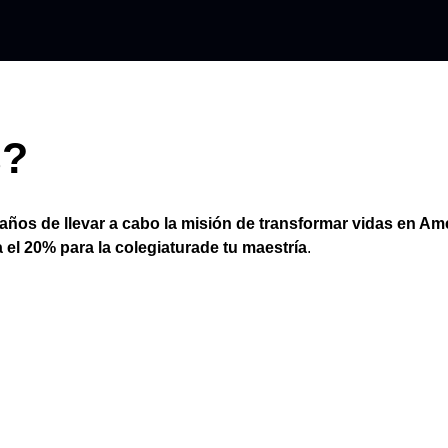
s?
ños de llevar a cabo la misión de transformar vidas en Amé
 el 20% para la colegiaturade tu maestría
.
icas.
el programa.
en las maestrías que inicien en el período 2024.
 admisión abierto con INCAE.