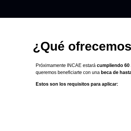
¿Qué ofrecemo
Próximamente INCAE estará
cumpliendo 60 a
queremos beneficiarte con una
beca de hasta
Estos son los requisitos para aplicar:
• Cumplir con el perfil del programa al que apl
• Cumplir y aprobar el proceso de admisión d
• De ser admitido, solo podrá aplicar la beca 
• No aplica para candidatos en proceso de