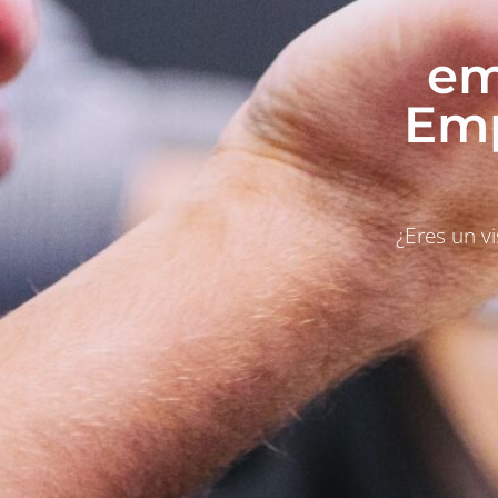
em
Emp
¿Eres un v