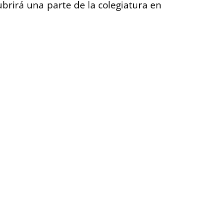
brirá una parte de la colegiatura en
, o de ingeniería.
innovación.
estría que estudie.
maestría.