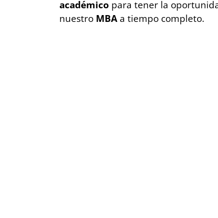
académico
para tener la oportunida
nuestro
MBA
a tiempo completo.
Requisitos para
• Ser graduado de una carrera del áre
• Estar interesado en el desarrollo d
• Tener una idea o proyecto en desar
• Debe completar el track de Empren
• El estudiante deberá crear un plan