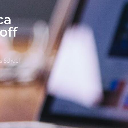
ca
off
s School