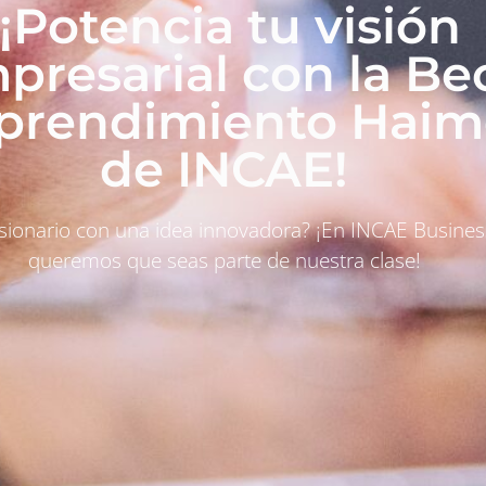
¡Potencia tu visión
presarial con la Be
rendimiento Haim
de INCAE!
isionario con una idea innovadora? ¡En INCAE Busines
queremos que seas parte de nuestra clase!