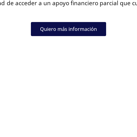
d de acceder a un apoyo financiero parcial que cu
Quiero más información
 aplicar:
a de ciencias económicas, físicas, computacionales
e ideas en el ámbito de tecnología.
rollo relacionada en soluciones tecnológicas o de 
dimiento de incubación o aceleración según la ma
 de negocio de su empresa antes del cierre de su 